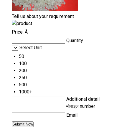
Tell us about your requirement
Price:
Â
Quantity
Select Unit
50
100
200
250
500
1000+
Additional detail
मोबाइल number
Email