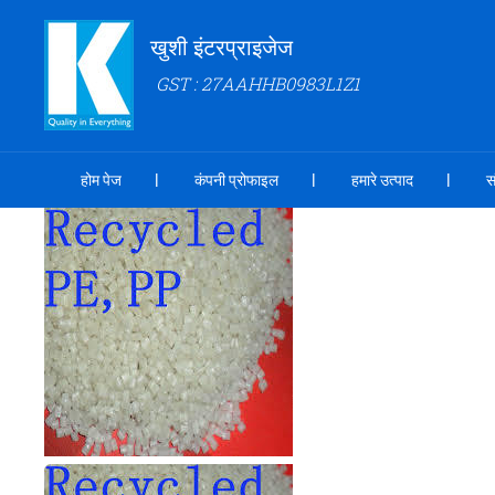
खुशी इंटरप्राइजेज
GST : 27AAHHB0983L1Z1
होम पेज
कंपनी प्रोफाइल
हमारे उत्पाद
स